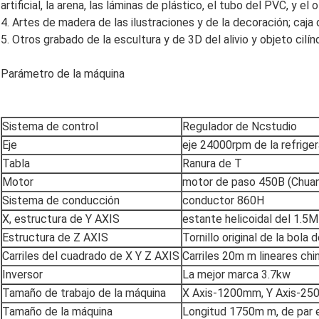
artificial, la arena, las láminas de plástico, el tubo del PVC, y e
4. Artes de madera de las ilustraciones y de la decoración; caja 
5. Otros grabado de la escultura y de 3D del alivio y objeto cilínd
Parámetro de la máquina
Sistema de control
Regulador de Ncstudio
Eje
eje 24000rpm de la refrige
Tabla
Ranura de T
Motor
motor de paso 450B (Chua
Sistema de conducción
conductor 860H
X, estructura de Y AXIS
estante helicoidal del 1.5M
Estructura de Z AXIS
Tornillo original de la bola
Carriles del cuadrado de X Y Z AXIS
Carriles 20m m lineares chi
Inversor
La mejor marca 3.7kw
Tamaño de trabajo de la máquina
X Axis-1200mm, Y Axis-2
Tamaño de la máquina
Longitud 1750m m, de par 