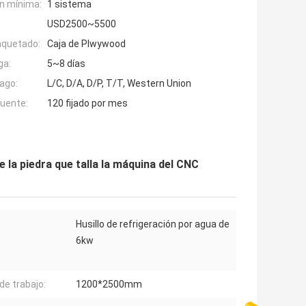
n mínima:
1 sistema
USD2500~5500
aquetado:
Caja de Plwywood
ga:
5~8 días
ago:
L/C, D/A, D/P, T/T, Western Union
fuente:
120 fijado por mes
 la piedra que talla la máquina del CNC
Husillo de refrigeración por agua de
6kw
de trabajo:
1200*2500mm