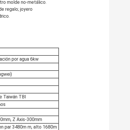
l otro molde no-metálico.
de regalo; joyero
rico.
ración por agua 6kw
ngwei)
 de Taiwán TBI
nos
500mm, Z Axis-300mm
en par 3480m m, alto 1680m