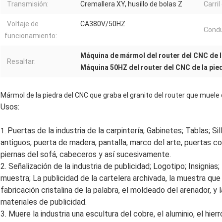
Transmisión:
Cremallera XY, husillo de bolas Z
Carril
Voltaje de
CA380V/50HZ
Condu
funcionamiento:
Máquina de mármol del router del CNC de l
Resaltar:
Máquina 50HZ del router del CNC de la pie
Mármol de la piedra del CNC que graba el granito del router que muele 
Usos:
Puertas de la industria de la carpintería; Gabinetes; Tablas; Si
1.
antiguos, puerta de madera, pantalla, marco del arte, puertas co
piernas del sofá, cabeceros y así sucesivamente.
2. Señalización de la industria de publicidad; Logotipo; Insignias;
muestra; La publicidad de la cartelera archivada, la muestra que h
fabricación cristalina de la palabra, el moldeado del arenador, y 
materiales de publicidad.
3. Muere la industria una escultura del cobre, el aluminio, el hi