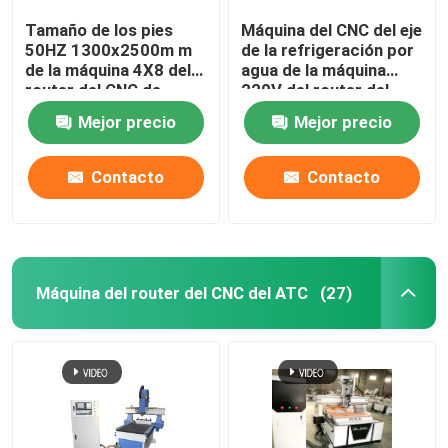
Tamaño de los pies
Máquina del CNC del eje
50HZ 1300x2500m m
de la refrigeración por
de la máquina 4X8 del
agua de la máquina
router del CNC de
220V del router del
madera de AC220V
CNC de madera de la
Mejor precio
Mejor precio
industria
Contacto
Contacto
Máquina del router del CNC del ATC
(27)