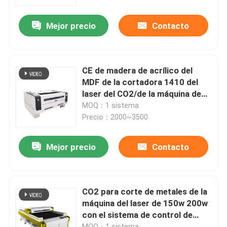
Mejor precio
Contacto
Sobre nosotros
Visita a la fábrica
CE de madera de acrílico del
MDF de la cortadora 1410 del
Control de Calidad
laser del CO2/de la máquina de
grabado
MOQ：1 sistema
Precio：2000~3500
Contacto
Mejor precio
Contacto
Máquina de corte por láser de fibra
Cortadora del laser del CO2
CO2 para corte de metales de la
máquina del laser de 150w 200w
con el sistema de control de
cortadora del laser del metal
Rdcam
MOQ：1 sistema