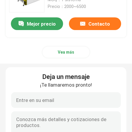
Precio：2000~6500
Máquina de madera del router del CNC
Mejor precio
Contacto
Máquina del router del CNC del ATC
Vea más
Máquina del router del CNC de la piedra
Cortadora oscilante
Deja un mensaje
¡Te llamaremos pronto!
Máquina de corte por plasma
Máquina de capa ULTRAVIOLETA
Álbum que hace la máquina