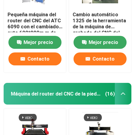
Pequeña máquina del
Cambio automático
router del CNC del ATC
1325 de la herramienta
6090 con el cambiador
de la máquina de
auto 600*900m m de
grabado del CNC del
las herramientas
router LNC del CNC del
Mejor precio
Mejor precio
ATC de los muebles
Contacto
Contacto
Máquina del router del CNC de la piedra
(16)