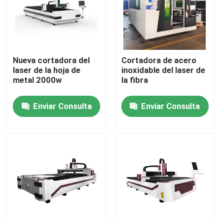
Sobre nosotros
Visita a la fábrica
Nueva cortadora del
Cortadora de acero
laser de la hoja de
inoxidable del laser de
metal 2000w
la fibra
Control de Calidad
Enviar Consulta
Enviar Consulta
Contacto
Máquina de corte por láser de fibra
Cortadora del laser del CO2
cortadora del laser del metal